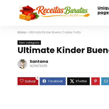
Uniq
page
Início
»
Ultimate Kinder Bueno Cookie Torta
Sem categoria
Ultimate Kinder Buen
Santana
14/06/2025
0
Salvar