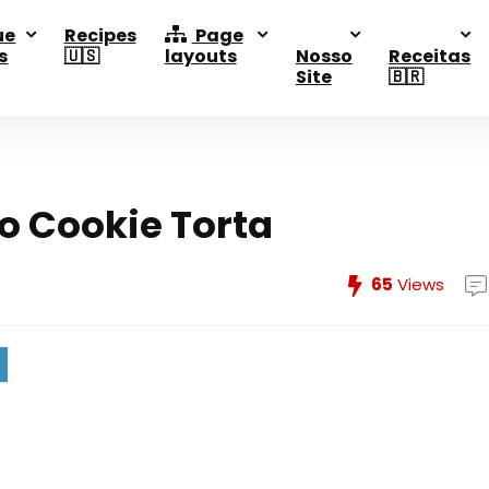
ue
Recipes
Page
s
🇺🇸
layouts
Nosso
Receitas
Site
🇧🇷
o Cookie Torta
65
Views