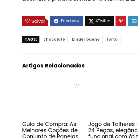
0
Salvar
TAGS:
chocolate
kinder bueno
torta
Artigos Relacionados
Guia de Compra: As
Jogo de Talheres 
Melhores Opções de
24 Peças, elegânc
Conjunto de Panelas
funcional com ót