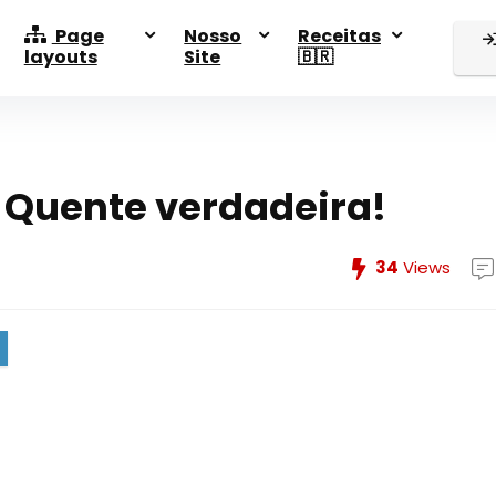
Page
Nosso
Receitas
layouts
Site
🇧🇷
 Quente verdadeira!
34
Views