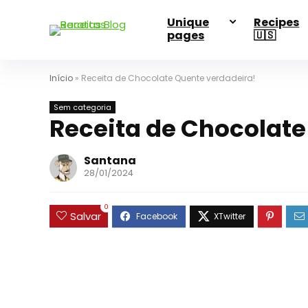
Unique
Recipes
pages
🇺🇸
Início
»
Receita de Chocolate Quente verdadeira!
Sem categoria
Receita de Chocolate
Santana
28/01/2024
0
Salvar