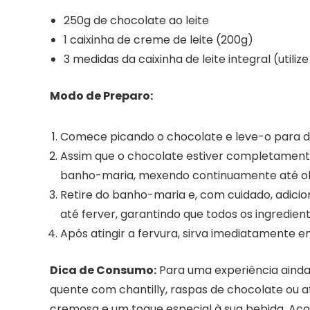
250g de chocolate ao leite
1 caixinha de creme de leite (200g)
3 medidas da caixinha de leite integral (util
Modo de Preparo:
Comece picando o chocolate e leve-o para 
Assim que o chocolate estiver completamente 
banho-maria, mexendo continuamente até o
Retire do banho-maria e, com cuidado, adicion
até ferver, garantindo que todos os ingredi
Após atingir a fervura, sirva imediatamente 
Dica de Consumo:
Para uma experiência ainda
quente com chantilly, raspas de chocolate ou 
cremosa e um toque especial à sua bebida. Ac