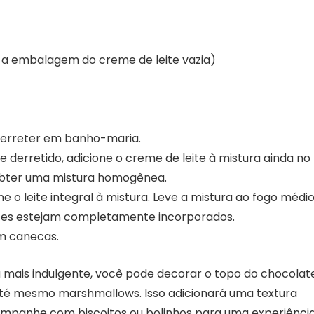
ize a embalagem do creme de leite vazia)
derreter em banho-maria.
derretido, adicione o creme de leite à mistura ainda no
bter uma mistura homogênea.
e o leite integral à mistura. Leve a mistura ao fogo médi
entes estejam completamente incorporados.
em canecas.
 mais indulgente, você pode decorar o topo do chocolat
até mesmo marshmallows. Isso adicionará uma textura
ompanhe com biscoitos ou bolinhos para uma experiênci