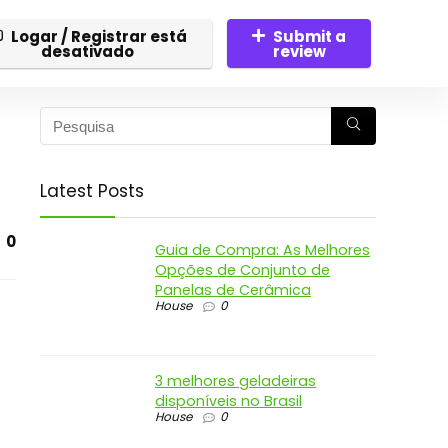
Logar / Registrar está
Submit a
desativado
review
Latest Posts
0
Guia de Compra: As Melhores
Opções de Conjunto de
Panelas de Cerâmica
House
0
3 melhores geladeiras
disponíveis no Brasil
House
0