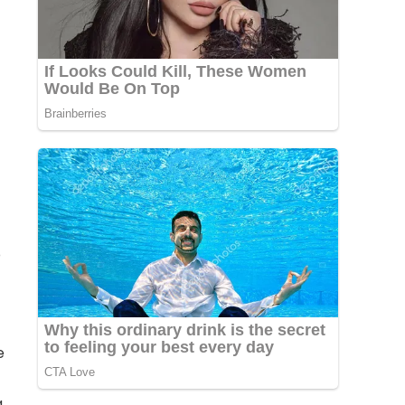
o
e
a