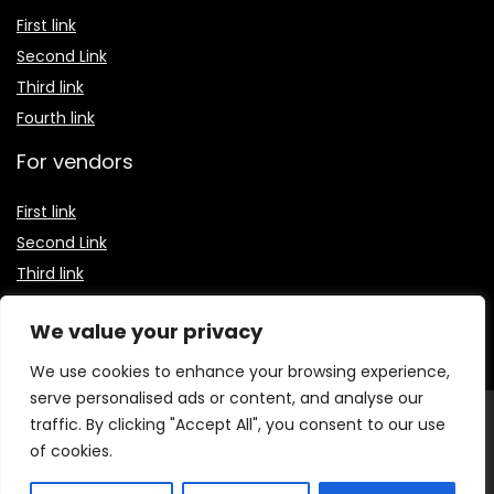
First link
Second Link
Third link
Fourth link
For vendors
First link
Second Link
Third link
Fourth link
We value your privacy
We use cookies to enhance your browsing experience,
serve personalised ads or content, and analyse our
© 2026 Receitas Baratas Blog. Todos os direitos
traffic. By clicking "Accept All", you consent to our use
reservados.
O conteúdo publicado neste site, incluindo textos,
of cookies.
imagens, vídeos e logotipos, é protegido por leis de direitos
autorais e propriedade intelectual. É proibida a reprodução