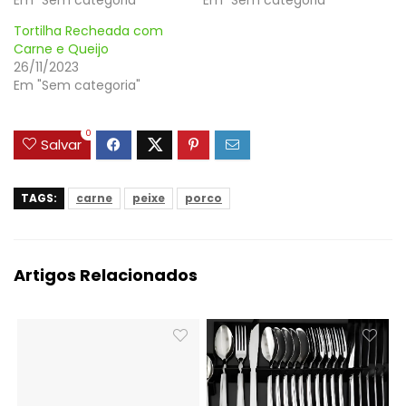
Tortilha Recheada com
Carne e Queijo
26/11/2023
Em "Sem categoria"
0
Salvar
TAGS:
carne
peixe
porco
Artigos Relacionados