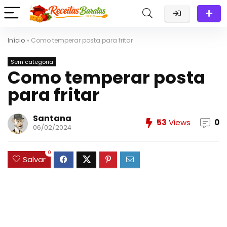
Início
»
Como temperar posta para fritar
Sem categoria
Como temperar posta
para fritar
Santana
53
Views
0
06/02/2024
0
Salvar