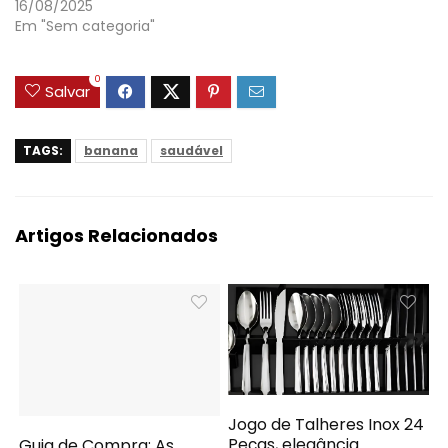
16/08/2025
Em "Sem categoria"
0
Salvar
TAGS:
banana
saudável
Artigos Relacionados
Jogo de Talheres Inox 24
Peças, elegância
Guia de Compra: As