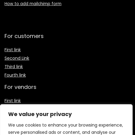
How to add mailchimp form
For customers
First link
Second Link
Third link
Fourth link
For vendors
First link
Second Link
We value your privacy
Third link
We use cookies to enhance your browsing experience,
Fourth link
serve personalised ads or content, and analyse our