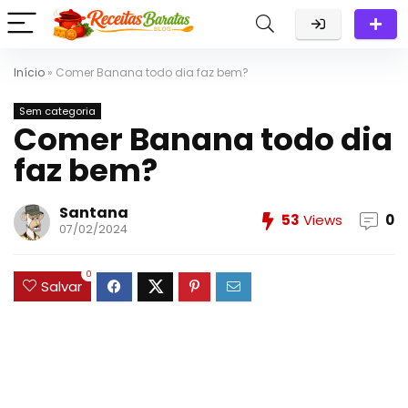
Início
»
Comer Banana todo dia faz bem?
Sem categoria
Comer Banana todo dia
faz bem?
Santana
53
Views
0
07/02/2024
0
Salvar