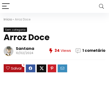
Início
»
Arroz Doce
Sem categoria
Arroz Doce
Santana
34
Views
1 cometário
10/02/2024
0
Salvar