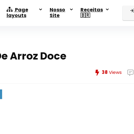
Page
Nosso
Receitas
layouts
Site
🇧🇷
De Arroz Doce
38
Views