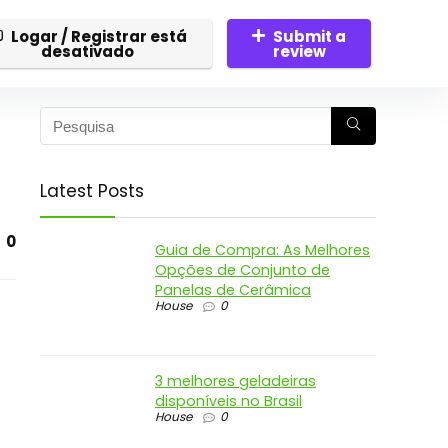
Logar / Registrar está
Submit a
desativado
review
Latest Posts
0
Guia de Compra: As Melhores
Opções de Conjunto de
Panelas de Cerâmica
House
0
3 melhores geladeiras
disponíveis no Brasil
House
0