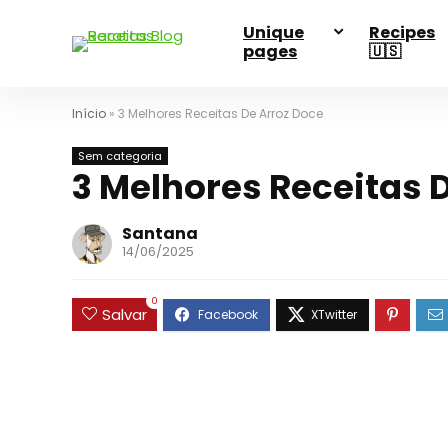
Unique
Recipes
pages
🇺🇸
Início
»
3 Melhores Receitas De Arroz Doce
Sem categoria
3 Melhores Receitas 
Santana
14/06/2025
0
Salvar