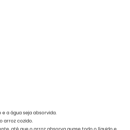
 e a água seja absorvida.
o arroz cozido.
e, até que o arroz absorva quase todo o líquido e