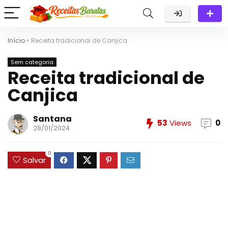
Início
»
Receita tradicional de Canjica
Sem categoria
Receita tradicional de
Canjica
Santana
53
Views
0
28/01/2024
0
Salvar