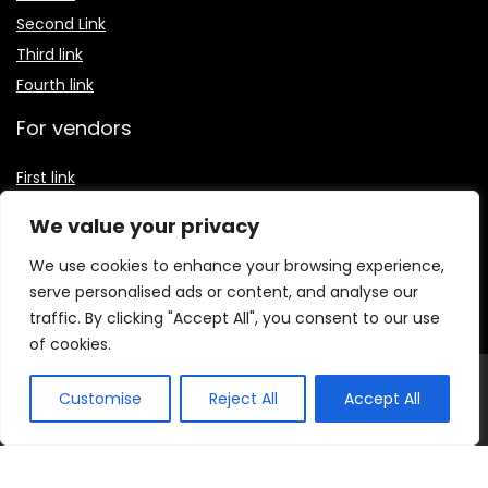
Second Link
Third link
Fourth link
For vendors
First link
Second Link
We value your privacy
Third link
We use cookies to enhance your browsing experience,
Fourth link
serve personalised ads or content, and analyse our
traffic. By clicking "Accept All", you consent to our use
of cookies.
© 2026 Receitas Baratas Blog. Todos os direitos
Customise
Reject All
Accept All
reservados.
O conteúdo publicado neste site, incluindo textos,
imagens, vídeos e logotipos, é protegido por leis de direitos
autorais e propriedade intelectual. É proibida a reprodução
total ou parcial sem autorização prévia e por escrito dos
administradores do blog.