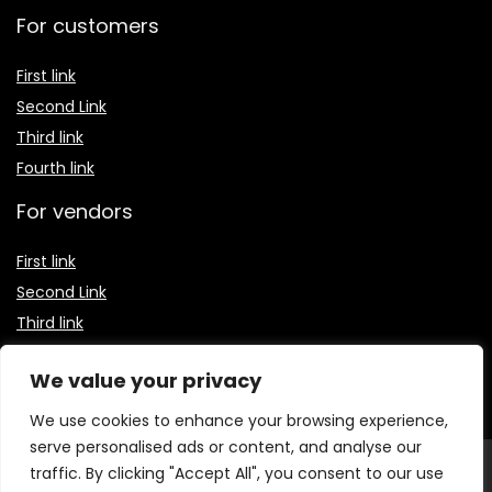
For customers
First link
Second Link
Third link
Fourth link
For vendors
First link
Second Link
Third link
Fourth link
We value your privacy
We use cookies to enhance your browsing experience,
serve personalised ads or content, and analyse our
© 2026 Receitas Baratas Blog. Todos os direitos
traffic. By clicking "Accept All", you consent to our use
reservados.
O conteúdo publicado neste site, incluindo textos,