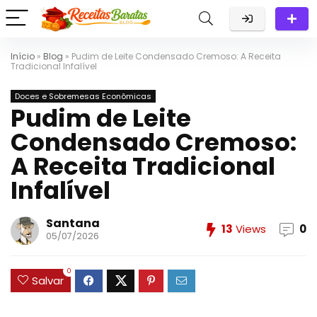
Início
»
Blog
»
Pudim de Leite Condensado Cremoso: A Receita
Tradicional Infalível
Doces e Sobremesas Econômicas
Pudim de Leite
Condensado Cremoso:
A Receita Tradicional
Infalível
Santana
13
Views
0
05/07/2026
0
Salvar