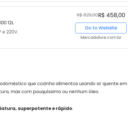
R$ 458,00
R$ 829,00
100 12L
Go to Website
 e 220V.
Mercadolivre.com.br
etrodoméstico que cozinha alimentos usando ar quente em
ritura, mas com pouquíssimo ou nenhum óleo.
iatura, superpotente e rápido
.