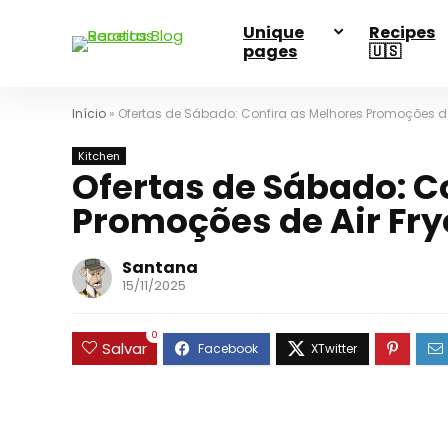
Unique
Recipes
pages
🇺🇸
Início
»
Ofertas de Sábado: Confira as Melhores Promoções de A
Kitchen
Ofertas de Sábado: C
Promoções de Air Frye
Santana
15/11/2025
0
Salvar