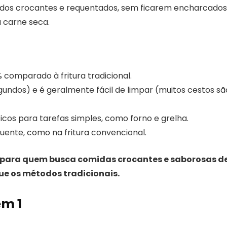
gados crocantes e requentados, sem ficarem encharcados
u carne seca.
comparado à fritura tradicional.
ndos) e é geralmente fácil de limpar (muitos cestos sã
icos para tarefas simples, como forno e grelha.
uente, como na fritura convencional.
ita para quem busca comidas crocantes e saborosas d
ue os métodos tradicionais.
em 1