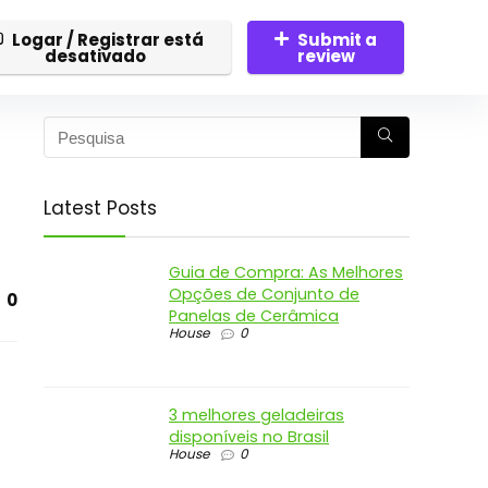
Logar / Registrar está
Submit a
desativado
review
Latest Posts
Guia de Compra: As Melhores
Opções de Conjunto de
0
Panelas de Cerâmica
House
0
3 melhores geladeiras
disponíveis no Brasil
House
0