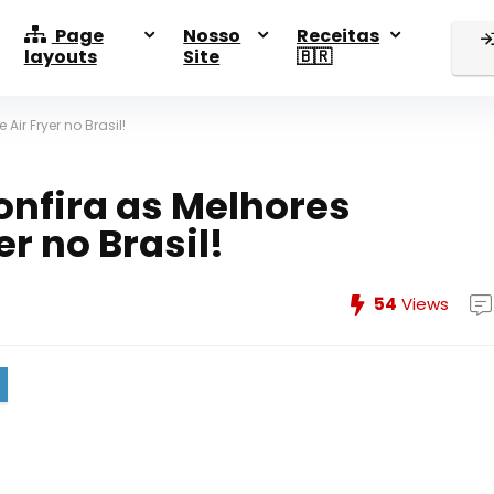
Page
Nosso
Receitas
layouts
Site
🇧🇷
ir Fryer no Brasil!
onfira as Melhores
r no Brasil!
54
Views