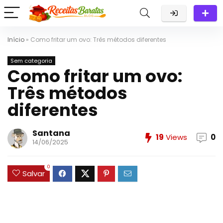
Início
»
Como fritar um ovo: Três métodos diferentes
Sem categoria
Como fritar um ovo:
Três métodos
diferentes
Santana
19
Views
0
14/06/2025
0
Salvar