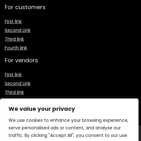
For customers
First link
Second Link
Third link
Fourth link
For vendors
First link
Second Link
Third link
Fourth link
We value your privacy
We use cookies to enhance your browsing experience,
serve personalised ads or content, and analyse our
© 2026 Receitas Baratas Blog. Todos os direitos
traffic. By clicking "Accept All", you consent to our use
reservados.
O conteúdo publicado neste site, incluindo textos,