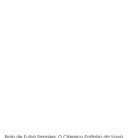
Bolo de Fubá Simples: O Clássico Fofinho da Vovó,