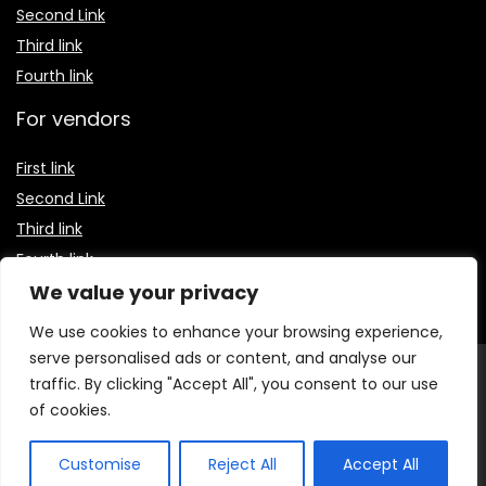
For customers
First link
Second Link
Third link
Fourth link
For vendors
First link
Second Link
We value your privacy
Third link
We use cookies to enhance your browsing experience,
Fourth link
serve personalised ads or content, and analyse our
traffic. By clicking "Accept All", you consent to our use
of cookies.
© 2026 Receitas Baratas Blog. Todos os direitos
Customise
Reject All
Accept All
reservados.
O conteúdo publicado neste site, incluindo textos,