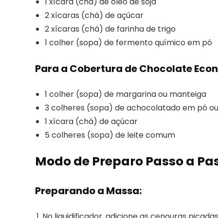
1 xícara (chá) de óleo de soja
2 xícaras (chá) de açúcar
2 xícaras (chá) de farinha de trigo
1 colher (sopa) de fermento químico em pó
Para a Cobertura de Chocolate Eco
1 colher (sopa) de margarina ou manteiga
3 colheres (sopa) de achocolatado em pó o
1 xícara (chá) de açúcar
5 colheres (sopa) de leite comum
Modo de Preparo Passo a Pa
Preparando a Massa:
No liquidificador, adicione as cenouras picada