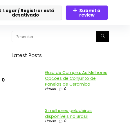
Logar / Registrar está
Submit a
desativado
review
Latest Posts
Guia de Compra: As Melhores
Opções de Conjunto de
0
Panelas de Cerâmica
House
0
3 melhores geladeiras
disponíveis no Brasil
House
0