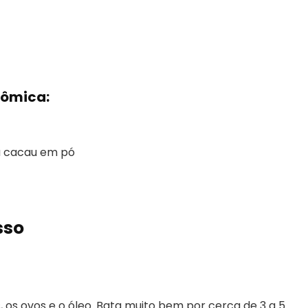
nômica:
u cacau em pó
sso
s, os ovos e o óleo. Bata muito bem por cerca de 3 a 5