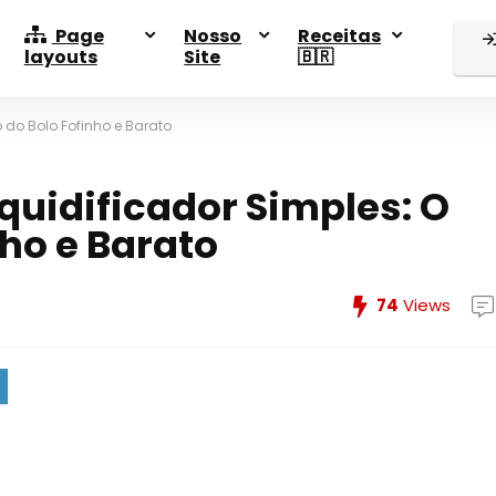
Page
Nosso
Receitas
layouts
Site
🇧🇷
 do Bolo Fofinho e Barato
quidificador Simples: O
nho e Barato
74
Views