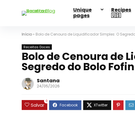
Unique
Recipes
pages
🇺🇸
Início
»
Bolo de Cenoura de Liquidificador Simples: O Segredo
Receitas Doces
Bolo de Cenoura de Li
Segredo do Bolo Fofi
Santana
24/05/2026
0
Salvar