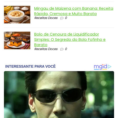
Mingau de Maizena com Banana: Receita
Rápida, Cremosa e Muito Barata
Receitas Doces
0
Bolo de Cenoura de Liquidificador
Simples: O Segredo do Bolo Fofinho e
Barato
Receitas Doces
0