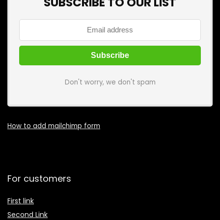
SUBSCRIBE TO OUR LIST
Don't worry, we don't spam
How to add mailchimp form
For customers
First link
Second Link