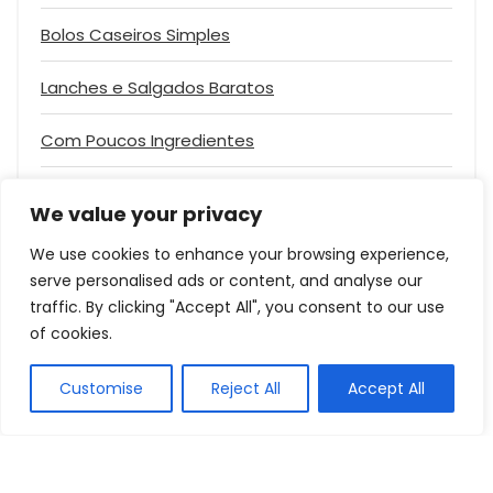
Bolos Caseiros Simples
Lanches e Salgados Baratos
Com Poucos Ingredientes
Faça e Venda
We value your privacy
Aproveitamento de Alimentos
We use cookies to enhance your browsing experience,
serve personalised ads or content, and analyse our
Bebidas e Chás
traffic. By clicking "Accept All", you consent to our use
of cookies.
Customise
Reject All
Accept All